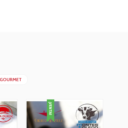
GOURMET
¡VENTA!
-20%