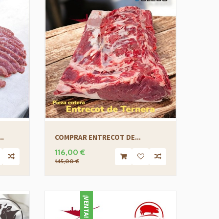
..
COMPRAR ENTRECOT DE...
COMP
116,00 €
12,9
145,00 €
¡VENTA!