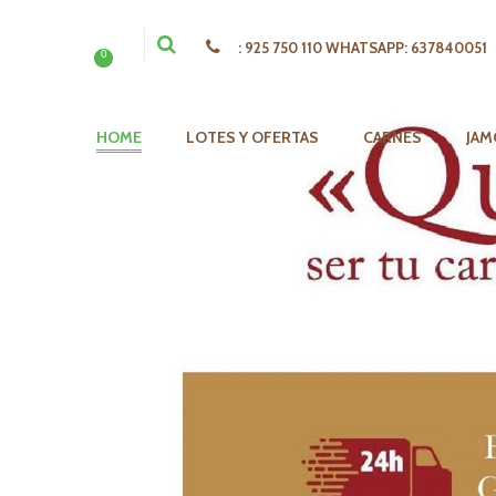
:
925 750 110 WHATSAPP: 637840051
0
HOME
LOTES Y OFERTAS
CARNES
JAM