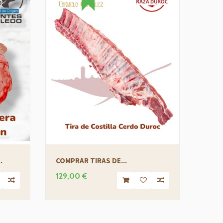
COMP
.
COMPRAR TIRAS DE...
35,1
129,00 €
39,00